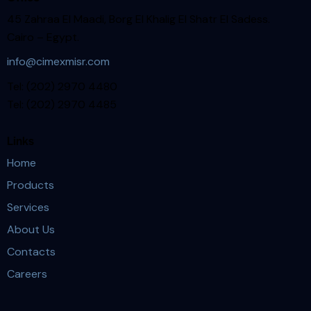
45 Zahraa El Maadi, Borg El Khalig El Shatr El Sadess.
Cairo – Egypt.
info@cimexmisr.com
Tel: (202) 2970 4480
Tel: (202) 2970 4485
Links
Home
Products
Services
About Us
Contacts
Careers